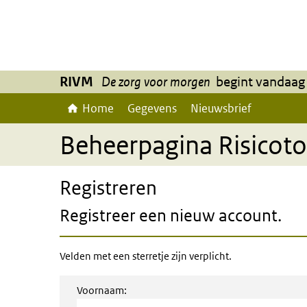
Overslaan en naar de inhoud gaan
Direct naar de hoofdnavigatie
RIVM
De zorg voor morgen
begint vandaag
Home
Gegevens
Nieuwsbrief
Beheerpagina Risico
Registreren
Registreer een nieuw account.
Velden met een sterretje zijn verplicht.
Voornaam: